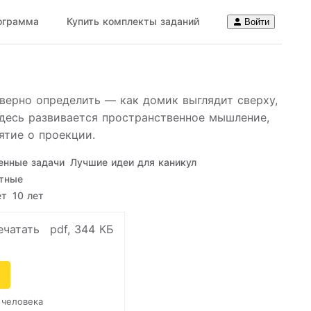
ограмма
Купить комплекты заданий
Войти
верно определить — как домик выглядит сверху,
Здесь развивается пространственное мышление,
ятие о проекции.
енные задачи
Лучшие идеи для каникул
тные
ет
10 лет
ечатать
pdf, 344 КБ
 человека