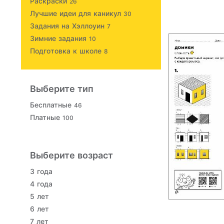
Раскраски
26
Лучшие идеи для каникул
30
Задания на Хэллоуин
7
Зимние задания
10
Подготовка к школе
8
Выберите тип
Бесплатные
46
Платные
100
Выберите возраст
3 года
4 года
5 лет
6 лет
7 лет