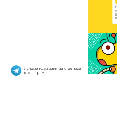
Н
я
п
и
Лучшие идеи занятий с детьми
в телеграме