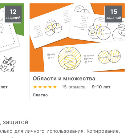
12
15
заданий
заданий
Области и множества
 лет
15 отзывов
9–10 лет
Платно
д защитой
олько для личного использования. Копирование,