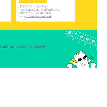
Нажимая на кнопку,
я соглашаюсь
на 
обработку 
персональных данных
и с 
договором оферты
аний за каждого друга!
е