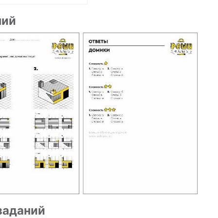
ний
заданий