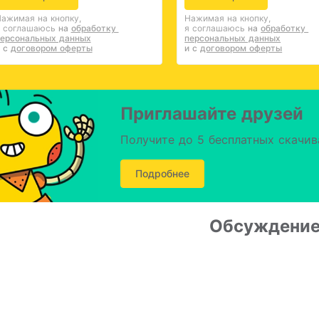
ажимая на кнопку,
Нажимая на кнопку,
 соглашаюсь
на 
обработку 
я соглашаюсь
на 
обработку 
ерсональных данных
персональных данных
 с 
договором оферты
и с 
договором оферты
Приглашайте друзей
Получите до 5 бесплатных скачив
Подробнее
Обсуждени