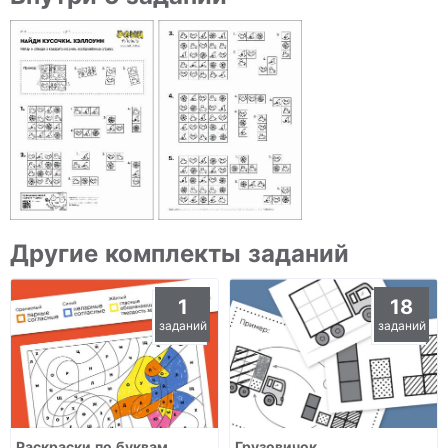
Другие комплекты заданий
1
18
заданий
заданий
Раскраски по буквам.
Грузовичок