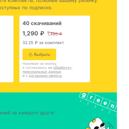
те комплекты, полезные вашему ребёнку.
оступных по подписке.
40 скачиваний
1,290 ₽
1,490 ₽
32.25 ₽ за комплект
Выбрать
Нажимая на кнопку,
я соглашаюсь
на 
обработку 
персональных данных
и с 
договором оферты
аний за каждого друга!