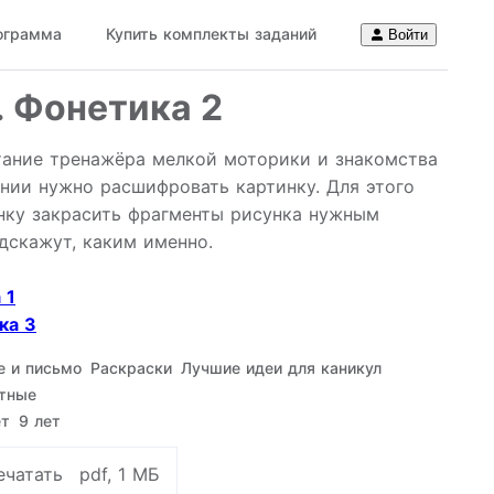
ограмма
Купить комплекты заданий
Войти
. Фонетика 2
тание тренажёра мелкой моторики и знакомства
ании нужно расшифровать картинку. Для этого
нку закрасить фрагменты рисунка нужным
дскажут, каким именно.
 1
ка 3
е и письмо
Раскраски
Лучшие идеи для каникул
тные
ет
9 лет
ечатать
pdf, 1 МБ