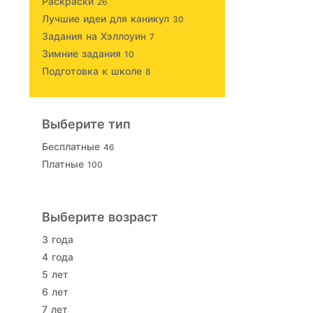
Раскраски
26
Лучшие идеи для каникул
30
Задания на Хэллоуин
7
Зимние задания
10
Подготовка к школе
8
Выберите тип
Бесплатные
46
Платные
100
Выберите возраст
3 года
4 года
5 лет
6 лет
7 лет