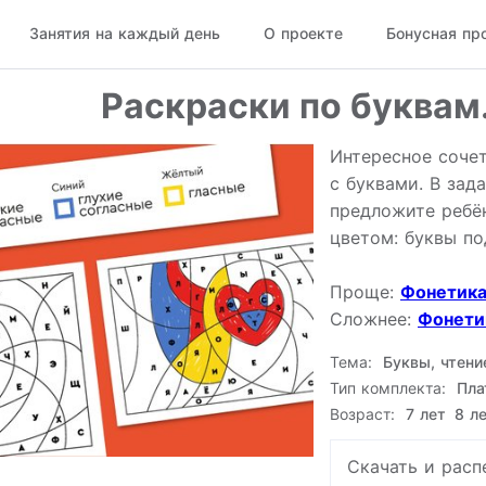
Занятия на каждый день
О проекте
Бонусная пр
Раскраски по буквам
Интересное соче
с буквами. В зад
предложите ребё
цветом: буквы по
Проще:
Фонетика
Сложнее:
Фонети
Тема:
Буквы, чтени
Тип комплекта:
Пла
Возраст:
7 лет
8 л
Скачать и расп