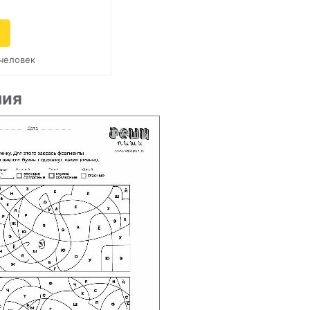
 человек
ния