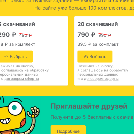
те только за нужные задания — выбирайте и скачивай
На сайте уже больше 100 комплектов, д
5 скачиваний
20 скачиваний
290 ₽
790 ₽
490 ₽
990 ₽
58 ₽ за комплект
39.5 ₽ за комплект
Выбрать
Выбрать
ажимая на кнопку,
Нажимая на кнопку,
 соглашаюсь
на 
обработку 
я соглашаюсь
на 
обработку 
ерсональных данных
персональных данных
 с 
договором оферты
и с 
договором оферты
Приглашайте друзей
Получите до 5 бесплатных скачив
Подробнее