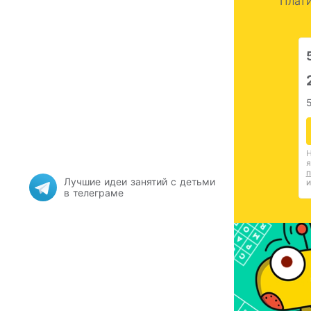
Плати
Н
я
п
Лучшие идеи занятий с детьми
и
в телеграме