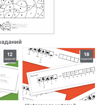
заданий
12
18
заданий
заданий